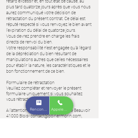
retard excessif et, en tout état de cause, au
plus tard quatorze jours après que vous nous
aurez communiqué votre décision de
rétractation du présent contrat. Ce délai est
réputé respecté si vous renvoyez le bien avant
l'expiration du délai de quatorze jours.
Vous devrez prendre en charge les frais
directs de renvoi du bien.
Votre responsabilité n'est engagée qu'à l'égard
de la dépréciation du bien résultant de
manipulations autres que celles nécessaires
pour établir la nature, les caractéristiques et le
bon fonctionnement de ce bien.
Formulaire de rétractation
Veuillez compléter et renvoyer le présent
formulaire uniquement si vous souhaitez
vous rétracter du contrat.
Rencontrez nous
Appelez nous
A l'attention de Poirier Morin - 48 rue Beauvoir
41000 Blois-
contact@poiriermorin.com
,
Je/nous (*) vous notifie/notifions (*) par la
présente ma/notre (*) rétractation du contrat
portant sur la vente du bien ci-dessous