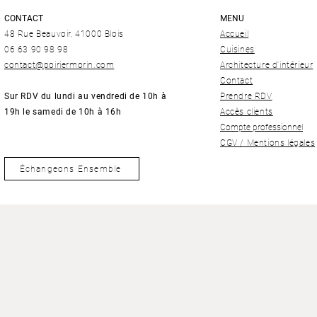
CONTACT
MENU
48 Rue Beauvoir, 41000 Blois
Accueil
06 63 90 98 98
Cuisines
contact@poiriermorin.com
Architecture d'intérieur
Contact
Sur RDV du lundi au vendredi de 10h à
Prendre RDV
19h le samedi de 10h à 16h
Accès clients
Compte professionnel
CGV / Mentions légales
Échangeons Ensemble