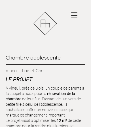
Chambre adolescente
Vineuil - Loir-et-Cher
LE PROJET
À Vineuil, près de Blois, un couple de parents a
fait appel à nous pour la
rénovation de la
chambre
de leur fille. Passant de l’univers de
petite fille à celui de l’adolescence, ils
souhaitaient offrir un nouvel espace qui
marque ce changement important.
Le projet visait à optimiser les
12 m²
de cette
chambre pour la rendre plus lumineuse,