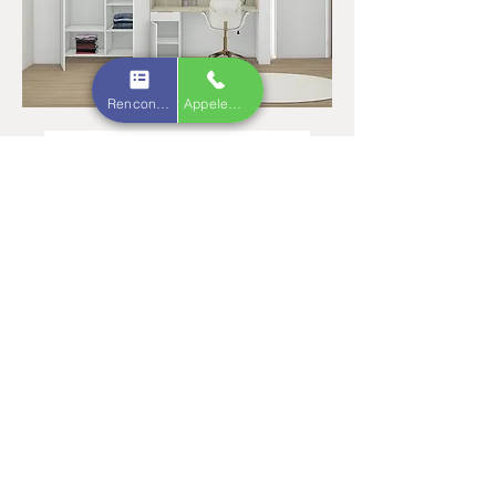
Rencontrez nous
Appelez nous
Réaménagement étage sous pente
Atelier
Poirier Morin
MENU
SUIVEZ-NOUS !
Accueil
Instagram
Cuisines
Facebook
Architecture d'intérieur
LinkedIn
Contact
Pinterest